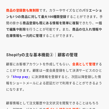
商品の登録数も無制限
です。カラーやサイズなどの
バリエーショ
ンも1つの商品に対して最大100種類登録
することができます。手
間の掛かる
商品登録も既にある情報を簡単に複製
できたり、
一括
で編集や削除
を行うことが可能です。また、
商品の仕入れ情報や
在庫情報も一元的に管理
することができます。
Shopifyの主な基本機能②｜顧客の管理
顧客にお客様アカウントを作成してもらい、
会員として管理
する
ことができます。顧客は一度会員登録をして決済サービスのひと
つ「
Shop pay
」に決済情報を登録すると、次回以降登録した情
報をショートメールによる認証だけで利用することができるよう
になります。
顧客情報として注文履歴や注文状況を閲覧できることはもちろ