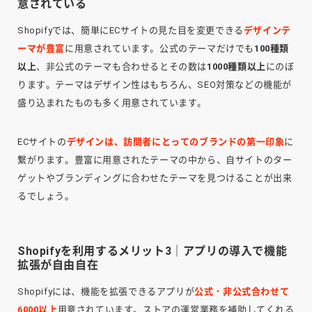
意されている
Shopifyでは、簡単にECサイトの見た目を変更できる
デザインテ
ーマが豊富
に用意されています。公式のテーマだけでも
100種類
以上
、非公式のテーマも合わせるとその数は
1000種類以上
にのぼ
ります。テーマはデザイン性はもちろん、SEO対策などの機能が
盛り込まれたものも多く用意されています。
ECサイトの
デザインは、訪問者にとってのブランドの第一印象
に
繋がります。豊富に用意されたテーマの中から、自サイトのター
ゲットやブランディングに合わせたテーマを見つけることが出来
るでしょう。
Shopifyを利用するメリット3｜アプリの導入で機能
拡張が自由自在
Shopifyには、機能を拡張できるアプリが
公式・非公式合わせて
6000以上
用意されています。ストアの運営業務を補助してくれる