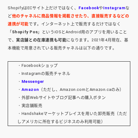
ShopifyはECサイト上だけではなく、
Facebook
や
Instagram
な
ど
他のチャネルに商品情報を掲載させたり、直接販売するなどの
連携が可能
です。インターネット上で販売するだけではなく
「
Shopify Pos
」というiOSとAndroid用のアプリを用いること
で、
実店舗との在庫連携も可能
になります。2021年4月現在、基
本機能で用意されている販売チャネルは以下の通りです。
・Facebookショップ
・Instagramの販売チャネル
・
Messenger
・
Amazon
（ただし、Amazon.comとAmazon.caのみ）
・外部Webサイトやブログ記事への購入ボタン
・実店舗販売
・Handshakeマーケットプレイスを用いた卸売販売（ただ
しアメリカに所在するビジネスのみ利用可能）