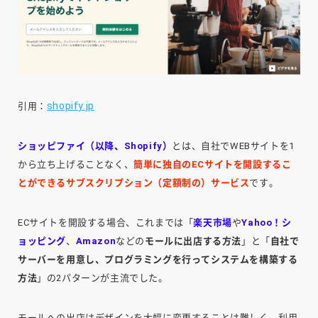
shopify.jp
引用：
ショッピファイ（以降、Shopify）
とは、自社でWEBサイトを1
から立ち上げることなく、
簡単に独自のECサイトを開設するこ
とができるサブスクリプション（定額制の）サービス
です。
ECサイトを開設する場合、これまでは「
楽天市場
や
Yahoo！シ
ョッピング
、
Amazon
などの
モールに出店する方法
」と「
自社で
サーバーを用意し、プログラミングを行ってシステムを構築する
方法
」の2パターンが主流でした。
モールへの出店はデザインを大幅に変更することは難しく、利用