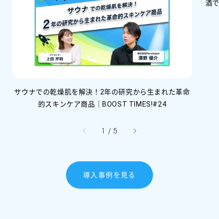
酒で
サウナでの乾燥肌を解決！2年の研究から生まれた革命
的スキンケア商品｜BOOST TIMES!#24
/
1
/
5
導入事例を見る