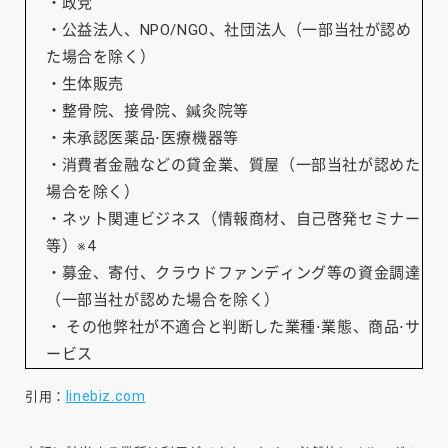
・
政党
・
公益法人、NPO/NGO、社団法人（一部当社が認め
た場合を除く）
・
生体販売
・
整骨院、接骨院、鍼灸院等
・
未承認医薬品⋅医療機器等
・
消費者金融などの貸金業、質屋（一部当社が認めた
場合を除く）
・
ネット関連ビジネス（情報商材、自己啓発セミナー
等）※4
・
募金、寄付、クラウドファンディング等の資金調達
（一部当社が認めた場合を除く）
・
その他弊社が不適合と判断した業種⋅業態、商品⋅サ
ービス
linebiz.com
引用：