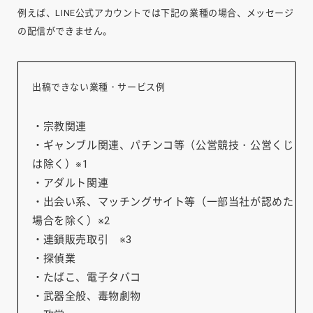
例えば、LINE公式アカウントでは下記の業種の場合、メッセージ
の配信ができません。
出稿できない業種・サービス例
・
宗教関連
・
ギャンブル関連、パチンコ等（公営競技・公営くじ
は除く）※1
・
アダルト関連
・
出会い系、マッチングサイト等（一部当社が認めた
場合を除く）※2
・
連鎖販売取引 ※3
・
探偵業
・
たばこ、電子タバコ
・
武器全般、毒物劇物