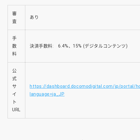
審
あり
査
手
数
決済手数料: 6.4%、15% (デジタルコンテンツ)
料
公
式
サ
https://dashboard.docomodigital.com/jp/portal/
イ
language=ja_JP
ト
URL