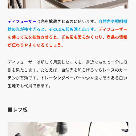
ディフューザー
は
光を拡散させる
のに使います。
自然光や照明機
材の光が強すぎると、そのぶん影も濃く出ます。
ディフューザー
を使って光を拡散させると、光も影も柔らかくなり、商品の情報
が伝わりやすくなるでしょう
。
ディフューザーは新しく用意しなくても、身近なもので十分に役
割を果たします。たとえば、自然光を和らげるなら
レースのカー
テン
が有効です。
トレーシングペーパー
や少々透け感のある
白い
生地
でも代用できます。
■レフ板