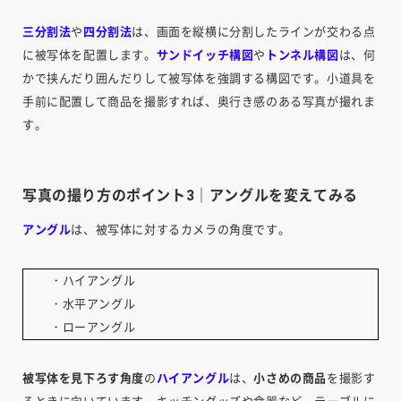
三分割法
や
四分割法
は、画面を縦横に分割したラインが交わる点
に被写体を配置します。
サンドイッチ構図
や
トンネル構図
は、何
かで挟んだり囲んだりして被写体を強調する構図です。小道具を
手前に配置して商品を撮影すれば、奥行き感のある写真が撮れま
す。
写真の撮り方のポイント3｜アングルを変えてみる
アングル
は、被写体に対するカメラの角度です。
・ハイアングル
・水平アングル
・ローアングル
被写体を見下ろす角度
の
ハイアングル
は、
小さめの商品
を撮影す