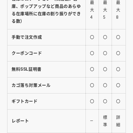
最
最
最
庫、ポップアップなど商品のあらゆ
大
大
大
る在庫場所に在庫の割り振りができ
4
5
8
る数）
手動で注文作成
〇
〇
〇
クーポンコード
〇
〇
〇
無料SSL証明書
〇
〇
〇
カゴ落ち対策メール
〇
〇
〇
ギフトカード
〇
〇
〇
標
詳
レポート
―
準
細