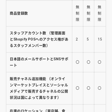
無
無
無
商品登録数
制
制
制
限
限
限
スタッフアカウント数
（管理画面
とShopify POSへのアクセス権があ
2
5
15
るスタッフメンバー数）
日本語のメールサポートとSNSサポ
〇
〇
〇
ート
販売チャネル追加機能
（オンライ
ンマーケットプレイスとソーシャル
〇
〇
〇
メディアで販売するチャネルの公開
状況は国によって異なります）
在庫のロケーション
（実店舗、倉