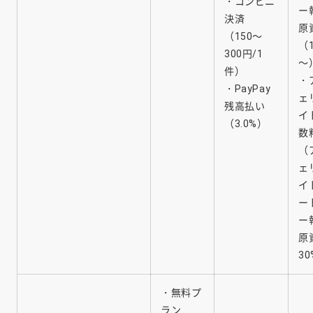
・コンビニ
ー
決済
原
（150～
（
300円/1
～
件）
・
・PayPay
ェ
残高払い
イ
（3.0%）
数
（
ェ
イ
ー
ー
原
3
・無料プ
ラン