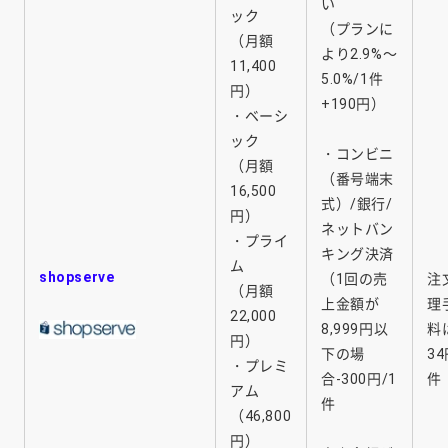
い
ック
（プランに
（月額
より2.9%～
11,400
5.0%/1件
円）
+190円）
・ベーシ
ック
・コンビニ
（月額
（番号端末
16,500
式）/銀行/
円）
ネットバン
・プライ
キング決済
ム
shopserve
（1回の売
注
（月額
上金額が
理
22,000
8,999円以
料
円）
下の場
34
・プレミ
合-300円/1
件
アム
件
（46,800
円）