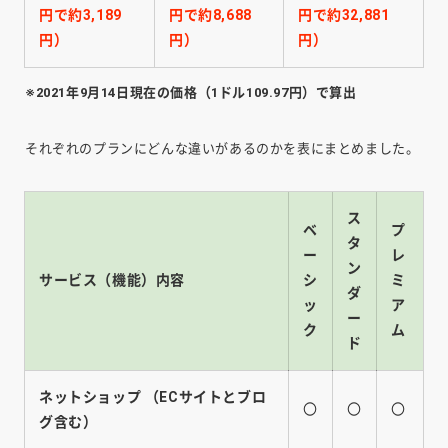
円で約3,189
円で約8,688
円で約32,881
円）
円）
円）
※2021年9月14日現在の価格（1ドル109.97円）で算出
それぞれのプランにどんな違いがあるのかを表にまとめました。
ス
ベ
プ
タ
ー
レ
ン
サービス（機能）内容
シ
ミ
ダ
ッ
ア
ー
ク
ム
ド
ネットショップ
（ECサイトとブロ
〇
〇
〇
グ含む）