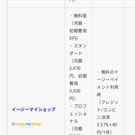
・無料版
（月額・
初期費用
0円）
・スタン
ダード
（月額
2,970
・無料のイ
円、初期
ージーペイ
費用
メント利用
3,300
時
円）
（クレジッ
・プロフ
イージーマイショップ
ト/コンビ
ェッショ
ニ決済
ナル
3.57%+40
（月額
円/1件）