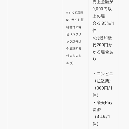
売上金額が
9,000円以
※すべて常時
上の場
SSLサイト証
合-3.85%/1
明書付の場
件
合（パブリ
※別途印紙
ック以外は
代200円か
企業証明書
かる場合あ
付のものも
り
あり）
・コンビニ
（払込票）
（300円/1
件）
・楽天Pay
決済
（4.4%/1
件）