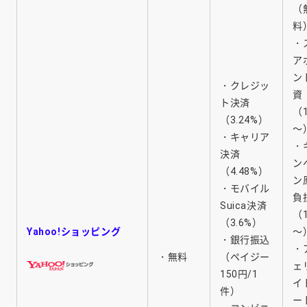
（
料
・
ア
ン
・クレジッ
資
ト決済
（
（3.24%）
～
・キャリア
・
決済
ン
（4.48%）
ン
・モバイル
負
Suica決済
（1
（3.6%）
Yahoo!ショッピング
～
・銀行振込
・
・無料
（ペイジー
ェ
150円/1
イ
件）
ー