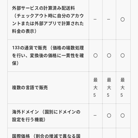
外部サービスの計算済み配送料
（チェックアウト時に自分のアカウ
―
―
〇
ントまたは外部アプリで計算された
料金の表示）
133の通貨で販売
（価格の端数処理
を行い、変換後の価格に一貫性を確
〇
〇
〇
保）
最
最
最
複数の言語で販売
大
大
大
5
5
5
海外ドメイン
（国別にドメインの
―
〇
〇
設定を行う機能）
国際価格
（割合の増減で異なる国