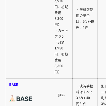
5,940
円、初期
・無料版使
費用
用の場合
3,300
は、5%+40
円）
円／1件
・カート
プラン
（月額
1,980
円、初期
費用
3,300
円）
BASE
・決済手数
別
料はすべて
ー
・無料
3.6%+40
利
円/1件
3%