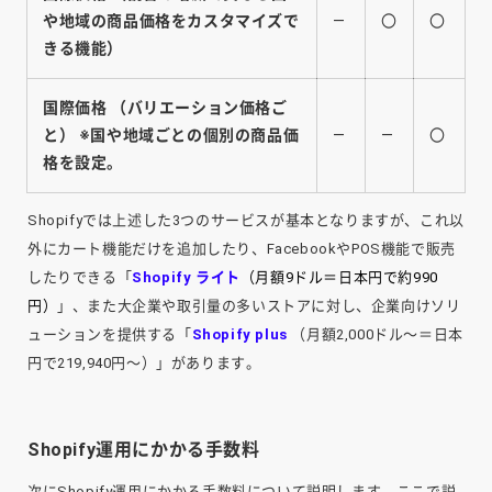
や地域の商品価格をカスタマイズで
―
〇
〇
きる機能）
国際価格
（バリエーション価格ご
と）
※国や地域ごとの個別の商品価
―
―
〇
格を設定。
Shopifyでは上述した3つのサービスが基本となりますが、これ以
外にカート機能だけを追加したり、FacebookやPOS機能で販売
したりできる「
Shopify ライト
（月額9ドル＝日本円で約990
円）
」、また大企業や取引量の多いストアに対し、企業向けソリ
ューションを提供する「
Shopify plus
（月額2,000ドル～＝日本
円で219,940円～）」があります。
Shopify運用にかかる手数料
次にShopify運用にかかる手数料について説明します。ここで説