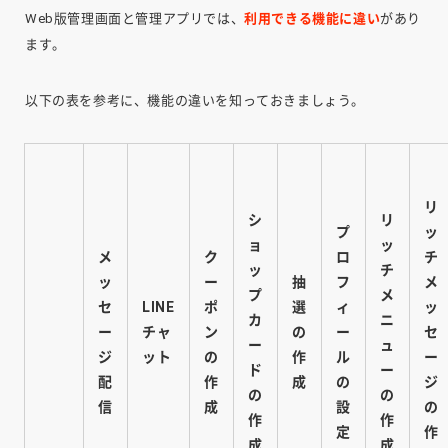
Web版管理画面と管理アプリでは、
利用できる機能に違い
があり
ます。
以下の表を参考に、機能の違いを知っておきましょう。
リ
シ
リ
プ
ッ
ョ
ッ
メ
ク
ロ
チ
ッ
チ
ッ
ー
抽
フ
メ
プ
メ
セ
LINE
ポ
選
ィ
ッ
カ
ニ
ー
チャ
ン
の
ー
セ
ー
ュ
ジ
ット
の
作
ル
ー
ド
ー
配
作
成
の
ジ
の
の
信
成
設
の
作
作
定
作
成
成