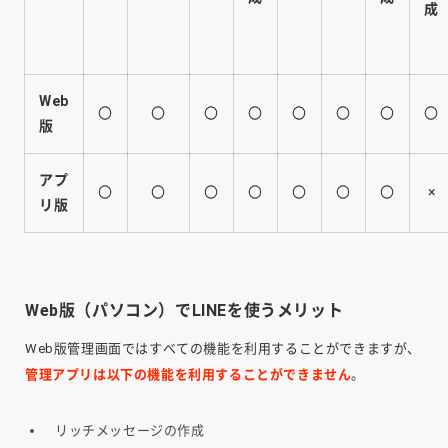
成
Web
〇
〇
〇
〇
〇
〇
〇
〇
版
アプ
〇
〇
〇
〇
〇
〇
〇
×
リ版
Web版（パソコン）でLINEを使うメリット
Web版管理画面ではすべての機能を利用することができますが、
管理アプリは以下の機能を利用することができません
。
リッチメッセージの作成