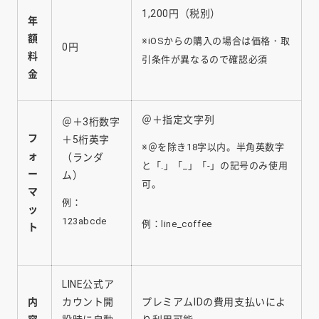
1,200円（税別）
年
額
※iOSからの購入の場合は価格・取
0円
料
引条件が異なるので確認必須
金
＠＋指定文字列
＠＋3桁数字
フ
＋5桁英字
※＠を除き18字以内。半角英数字
ォ
（ランダ
と「.」「_」「-」の記号のみ使用
ー
ム）
可。
マ
例：
ッ
123abcde
例：line_coffee
ト
LINE公式ア
内
カウント開
プレミアムIDの費用支払いによ