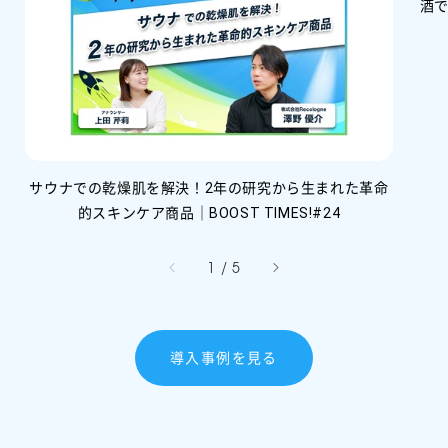
酒で
サウナでの乾燥肌を解決！2年の研究から生まれた革命
的スキンケア商品｜BOOST TIMES!#24
/
1
/
5
導入事例を見る