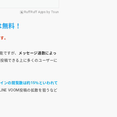
RuffRuff Apps
by
Tsun
は無料！
ます。
機能ですが、
メッセージ通数によっ
無料で投稿できる上に多くのユーザーに
インの閲覧数は約15％といわれて
NE VOOM投稿の拡散を狙うなど